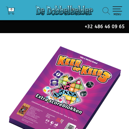
0
0
MENU
+32 486 46 09 65