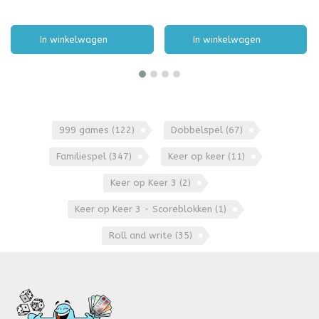
Elke beurt kies je een
passpoor en nog meer!
gedobbelde kleur en een
gedobbeld cijfer. Die combineer
je, waa
In winkelwagen
In winkelwagen
999 games
(122)
Dobbelspel
(67)
Familiespel
(347)
Keer op keer
(11)
Keer op Keer 3
(2)
Keer op Keer 3 - Scoreblokken
(1)
Roll and write
(35)