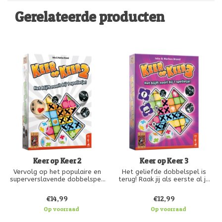
Gerelateerde producten
Keer op Keer 2
Keer op Keer 3
Vervolg op het populaire en
Het geliefde dobbelspel is
superverslavende dobbelspel.
terug! Raak jij als eerste al je
X-fiches kwijt? Natuurlijk zijn er
Kruis vakjes op je speelveld
weer rijen en kolommen om te
€14,99
€12,99
aan om zo snel mogelijk
voltooien, maar deze keer zit
kolommen, rijen en gelijk
Op voorraad
er nog veel meer in: bommen,
Op voorraad
gekleurde gebieden te vullen.
nieuwe categorieën, een