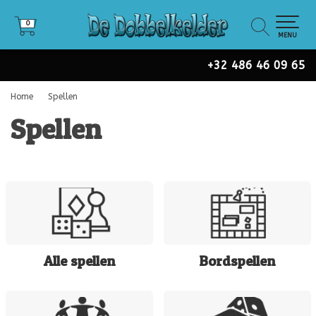
0
0
MENU
+32 486 46 09 65
Home
Spellen
Spellen
Alle spellen
Bordspellen