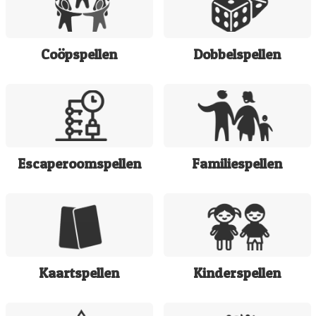
Coöpspellen
Dobbelspellen
Escaperoomspellen
Familiespellen
Kaartspellen
Kinderspellen