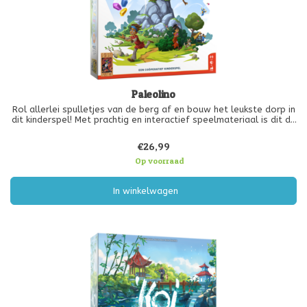
Paleolino
Rol allerlei spulletjes van de berg af en bouw het leukste dorp in
dit kinderspel! Met prachtig en interactief speelmateriaal is dit de
ultieme speelervaring voor de speelste spelertjes! Lukt het jullie
om 10 uitvindingen te bouwen voordat Lino moe is van
€26,99
Op voorraad
In winkelwagen