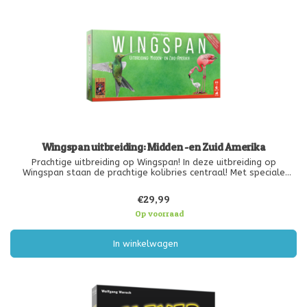
Wingspan uitbreiding: Midden -en Zuid Amerika
Prachtige uitbreiding op Wingspan! In deze uitbreiding op
Wingspan staan de prachtige kolibries centraal! Met speciale
regels maken de vlugge vogeltjes het spel nog spannender. Ook
bevat deze uitbreiding de vogels met de grootste en kleinste
€29,99
spanwijdte va
Op voorraad
In winkelwagen