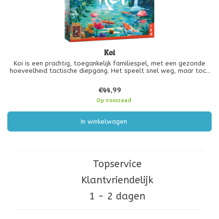
Koi
Koi is een prachtig, toegankelijk familiespel, met een gezonde
hoeveelheid tactische diepgang. Het speelt snel weg, maar toch
heeft Koi veel te bieden. Van het bouwen van een kleine motor
om elke beurt sterker te worden, tot het behalen van
€44,99
persoonlijke d
Op voorraad
In winkelwagen
Topservice
Klantvriendelijk
1 - 2 dagen