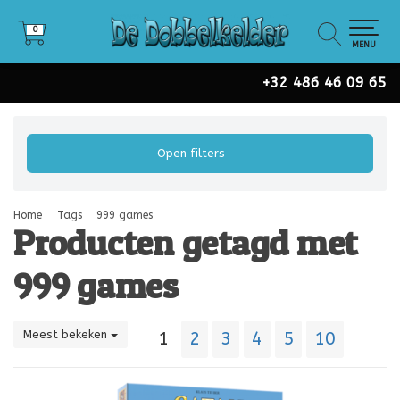
0
0
MENU
+32 486 46 09 65
Open filters
Home
Tags
999 games
Producten getagd met
999 games
Meest bekeken
1
2
3
4
5
10