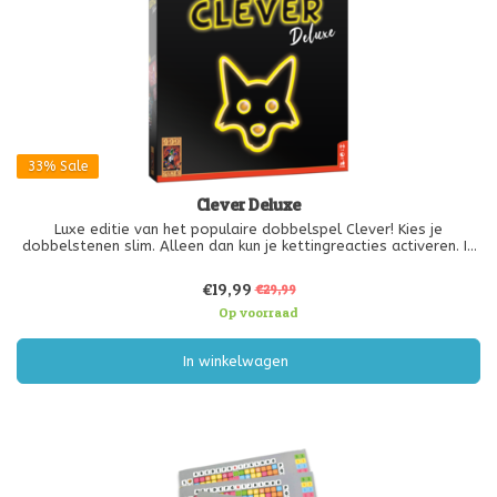
33%
Sale
Clever Deluxe
Luxe editie van het populaire dobbelspel Clever! Kies je
dobbelstenen slim. Alleen dan kun je kettingreacties activeren. In
dit dobbelspel zijn alle spelers voortdurend bezig. Daardoor is
het tot het einde razend spannend! Deze bijzondere editie heeft
€19,99
€29,99
een
Op voorraad
In winkelwagen