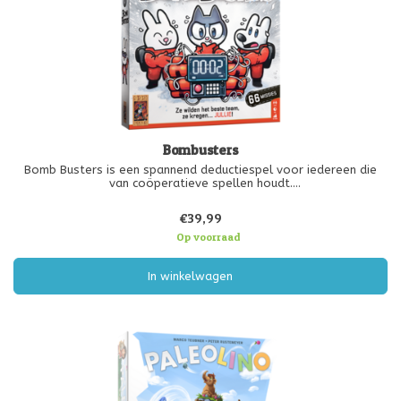
Bombusters
Bomb Busters is een spannend deductiespel voor iedereen die
van coöperatieve spellen houdt.
De oplopende moeilijkheidsgraad en eenvoudige basisregels
zorgen ervoor dat het spel toegankelijk is voor beginners, maar
€39,99
ook uitdagend kan zijn voor gevorderde s
Op voorraad
In winkelwagen