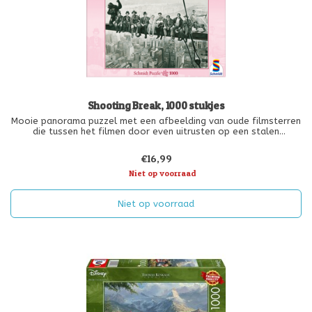
Shooting Break, 1000 stukjes
Mooie panorama puzzel met een afbeelding van oude filmsterren
die tussen het filmen door even uitrusten op een stalen
constructie. Artiest Renato Casaro heeft van zijn hobby zijn werk
kunnen maken. Hij begon als tekenaar van filmposters en was een
€16,99
van de
Niet op voorraad
Niet op voorraad