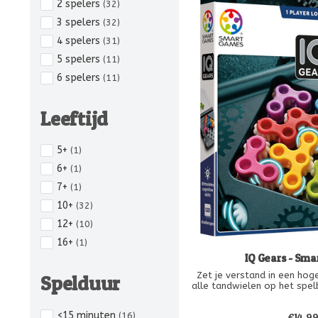
2 spelers
(32)
3 spelers
(32)
4 spelers
(31)
5 spelers
(11)
6 spelers
(11)
Leeftijd
5+
(1)
6+
(1)
7+
(1)
10+
(32)
12+
(10)
16+
(1)
IQ Gears - Sm
Zet je verstand in een hoger
Spelduur
alle tandwielen op het spel
wanneer je de juiste oploss
je een verbinding maken tuss
<15 minuten
(16)
€14,9
zullen de grote tandwielen ge