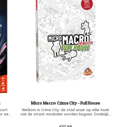
n
Micro Macro: Crime City - Full House
Poort
Welkom in Crime City: de stad waar op elke hoek
or een
van de straat misdaden worden begaan. Dodelijke
elden
geheimen, stiekeme overvallen en koelbloedige
moorden maken deel uit van het dagelijkse leven.
€27,99
Full House is het tweede deel van de MicroMacro: