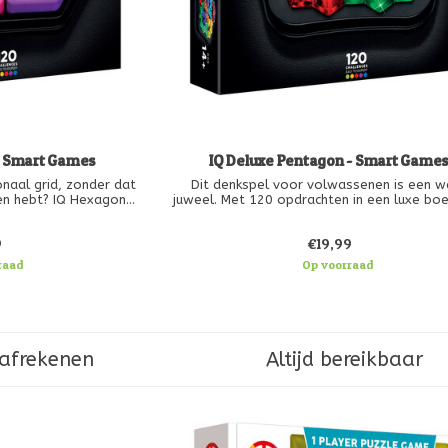
- Smart Games
IQ Deluxe Pentagon - Smart Game
naal grid, zonder dat
Dit denkspel voor volwassenen is een w
en hebt? IQ Hexagon
juweel. Met 120 opdrachten in een luxe boe
. Maar kan jij de 120
een hoogwaardige verpakking, verleidt het
 Met 12 soft-touch
de meest veeleisende puzzelaar. Kan jij a
9
€19,99
us opdrachtboekje en
transparante puzzelstukken op het vijfho
kverpakki
spelbord passen?
raad
Op voorraad
 afrekenen
Altijd bereikbaar