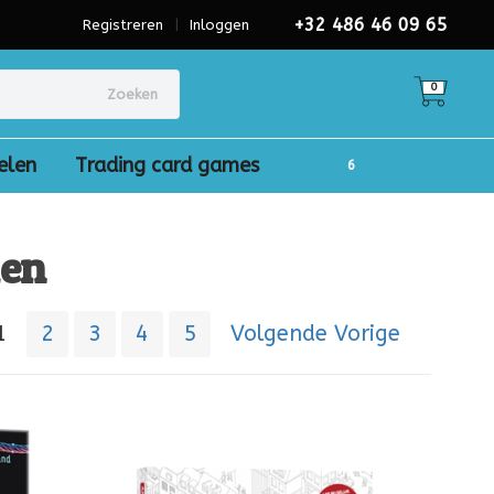
+32 486 46 09 65
Registreren
|
Inloggen
0
Zoeken
elen
Trading card games
len
1
2
3
4
5
Volgende Vorige