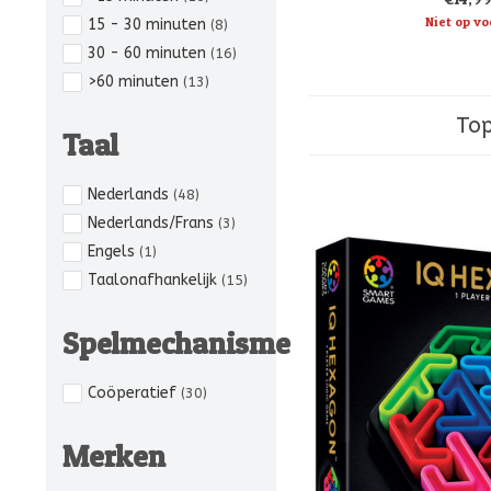
I
Niet op vo
15 - 30 minuten
(8)
30 - 60 minuten
(16)
>60 minuten
(13)
Top
Taal
Nederlands
(48)
Nederlands/Frans
(3)
Engels
(1)
Taalonafhankelijk
(15)
Spelmechanisme
Coöperatief
(30)
Merken