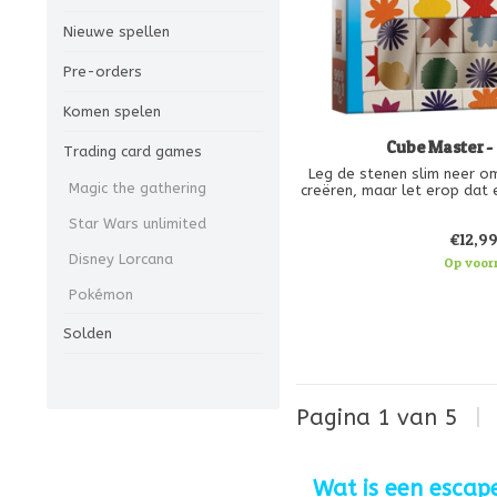
Nieuwe spellen
Pre-orders
Komen spelen
Cube Master -
Trading card games
Leg de stenen slim neer om
Magic the gathering
creëren, maar let erop dat 
en verticaal maar één keer
Star Wars unlimited
kleurrijke puzzelspel voor
€12,9
ruimtelijk inzicht en denk
Dankzij de
Disney Lorcana
Op voor
Pokémon
Solden
Pagina 1 van 5
|
Wat is een escap