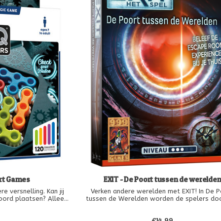
art Games
EXIT - De Poort tussen de werelde
e versnelling. Kan jij
Verken andere werelden met EXIT! In De 
bord plaatsen? Alleen
tussen de Werelden worden de spelers do
ing gevonden hebt, zal
mysterieuze poort naar buitenaardse wer
en links en rechts… en
verplaatst.
9
€14,99
lijktijdig draaien. Een