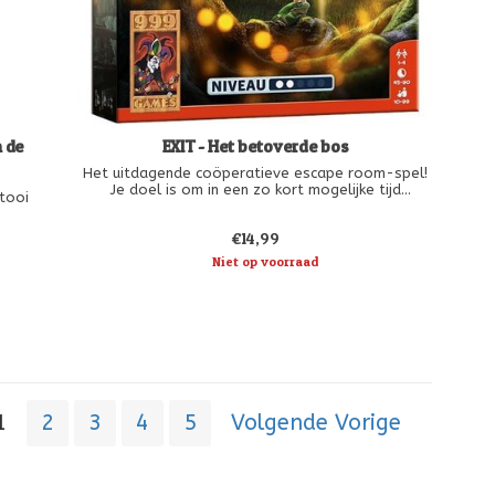
n de
EXIT - Het betoverde bos
Het uitdagende coöperatieve escape room-spel!
Je doel is om in een zo kort mogelijke tijd
ltooi
gezamenlijk de weg uit het betoverde bos te
vinden. Maar dat lukt uitsluitend als je een serie
€14,99
raadsels oplost. De puzzels zijn vrij pittig.
, los
Niet op voorraad
at de
anning
1
2
3
4
5
Volgende Vorige