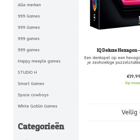
Alle merken
999 Games
999 Games
999 games
IQ Deluxe Hexagon 
999 games
Een denkspel op een hexago
Happy meeple games
je zeshoekige puzzelstukk
bewijst dat het mogelijk is
opdrachten ook oplossen?
STUDIO H
€19,9
puzzelstukkken, een luxue
stevige geschen
Op voor
Smart Games
Space cowboys
White Goblin Games
Veilig
Categorieën