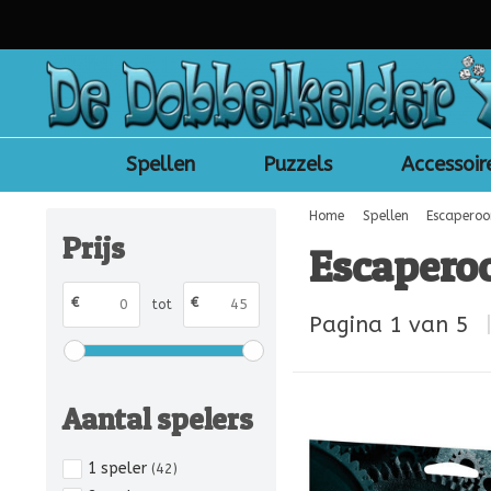
Spellen
Puzzels
Accessoir
Home
Spellen
Escaperoo
Prijs
Escaperoo
€
€
tot
Pagina 1 van 5
Aantal spelers
1 speler
(42)