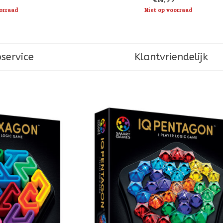
orraad
Niet op voorraad
service
Klantvriendelijk