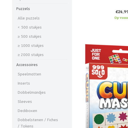
Het doel van Break-out is 
de kerker langs de houten p
Puzzels
€24,9
via een pad langs kisten, z
vind de weg naar 
Op voor
Alle puzzels
Open de poort door de mag
< 500 stukjes
pikken,
≥ 500 stukjes
≥ 1000 stukjes
≥ 2000 stukjes
Accessoires
Speelmatten
Inserts
Dobbelmandjes
Sleeves
Deckboxen
Dobbelstenen / Fiches
/ Tokens