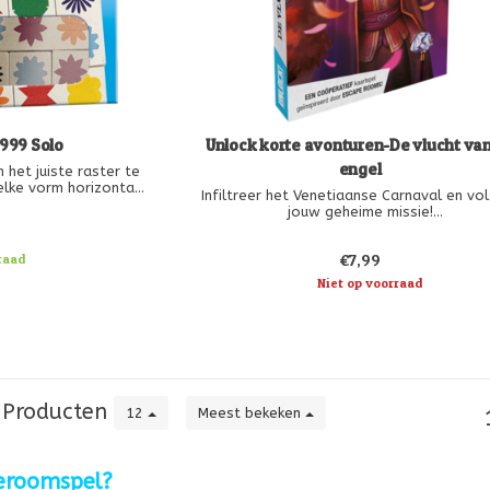
 999 Solo
Unlock korte avonturen-De vlucht va
engel
 het juiste raster te
elke vorm horizontaal
Infiltreer het Venetiaanse Carnaval en vo
 voor mag komen! Dit
jouw geheime missie!
 solospelers stelt je
9
vermogen op de proef.
Verken locaties, gebruik machines in de app
 comp
raad
€7,99
puzzels op en voltooi het avontuur voord
tijd om is!
Niet op voorraad
Met deze ‘Korte Avonturen’ beleef je de sp
van Unlock! in een kort,
Producten
12
Meest bekeken
eroomspel?