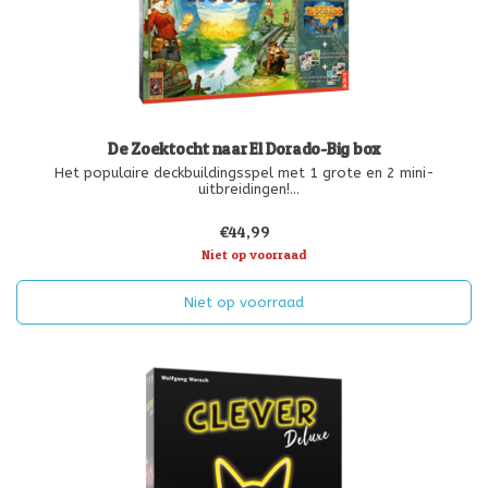
De Zoektocht naar El Dorado-Big box
Het populaire deckbuildingsspel met 1 grote en 2 mini-
uitbreidingen!
Deze grote doos bevat naast het basisspel “De Zoektocht naar
El Dorado” 2 mini-uitbreidingen met 6 verschillende extra
€44,99
expeditiekaarten, en de uitbreiding “Helden & Demonen”. Deze
Niet op voorraad
grote
Niet op voorraad