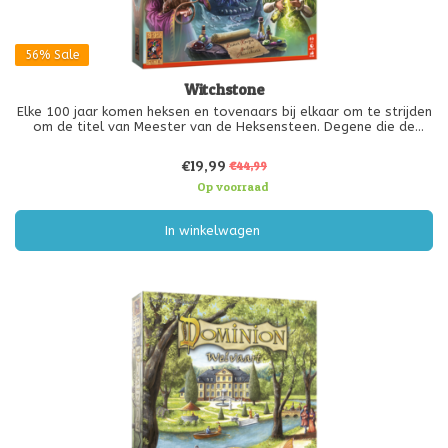
56%
Sale
Witchstone
Elke 100 jaar komen heksen en tovenaars bij elkaar om te strijden
om de titel van Meester van de Heksensteen. Degene die de
Heksensteen in handen heeft, wordt beloond met prestige en
eer, om nog maar te zwijgen over de enorme krachten van de
€19,99
€44,99
steen. Maar w
Op voorraad
In winkelwagen