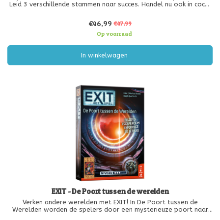
Leid 3 verschillende stammen naar succes. Handel nu ook in coca,
veren en vis, en ga flexibel om met de opkomst en ondergang
van de verschillende stammen. Ervaar de Zuid-Amerikaanse
€46,99
€47,99
cultuur op
Op voorraad
In winkelwagen
EXIT - De Poort tussen de werelden
Verken andere werelden met EXIT! In De Poort tussen de
Werelden worden de spelers door een mysterieuze poort naar
buitenaardse werelden verplaatst.