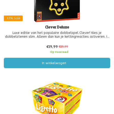
33%
Sale
Clever Deluxe
Luxe editie van het populaire dobbelspel Clever! Kies je
dobbelstenen slim. Alleen dan kun je kettingreacties activeren. In
dit dobbelspel zijn alle spelers voortdurend bezig. Daardoor is
het tot het einde razend spannend! Deze bijzondere editie heeft
€19,99
€29,99
een
Op voorraad
In winkelwagen