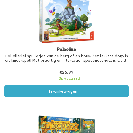
Paleolino
Rol allerlei spulletjes van de berg af en bouw het leukste dorp in
dit kinderspel! Met prachtig en interactief speelmateriaal is dit de
ultieme speelervaring voor de speelste spelertjes! Lukt het jullie
om 10 uitvindingen te bouwen voordat Lino moe is van
€26,99
Op voorraad
In winkelwagen