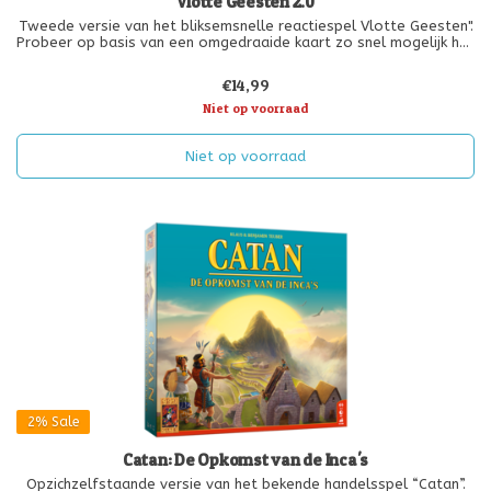
Vlotte Geesten 2.0
Tweede versie van het bliksemsnelle reactiespel Vlotte Geesten".
Probeer op basis van een omgedraaide kaart zo snel mogelijk het
juiste voorwerp van tafel grijpen. Wie wint de meeste kaarten?
Te combineren met het basisspel."
€14,99
Niet op voorraad
Niet op voorraad
2%
Sale
Catan: De Opkomst van de Inca's
Opzichzelfstaande versie van het bekende handelsspel “Catan”.