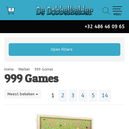
0
0
MENU
+32 486 46 09 65
Open filters
Home
Merken
999 Games
999 Games
Meest bekeken
1
2
3
4
5
14