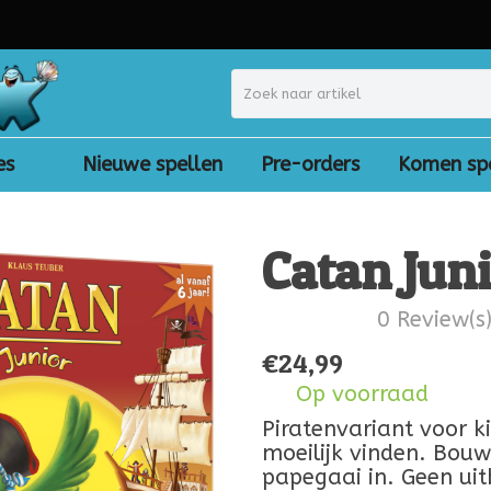
es
Nieuwe spellen
Pre-orders
Komen sp
Catan Jun
0 Review(s
€
24,99
Op voorraad
Piratenvariant voor ki
moeilijk vinden. Bouw
papegaai in. Geen ui