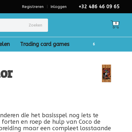
+32 486 46 09 65
Registreren
|
Inloggen
0
Zoeken
elen
Trading card games
ior
)
nderen die het basisspel nog iets te
 forten en roep de hulp van Coco de
tbreiding maar een compleet losstaande