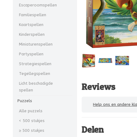
Escaperoomspellen
Familiespellen
Kaartspellen
Kinderspellen
Miniaturenspellen
Partyspellen
Strategiespellen
Tegellegspellen
Licht beschadigde
Reviews
spellen
Puzzels
Help ons en andere klanten
Alle puzzels
< 500 stukjes
Delen
≥ 500 stukjes