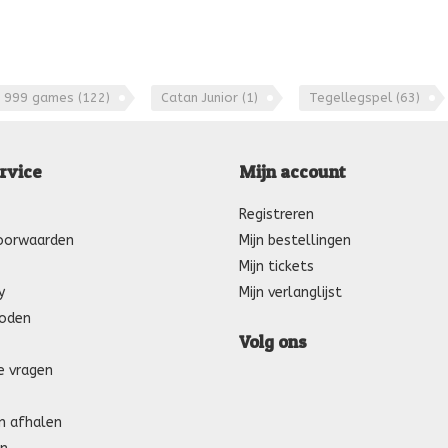
999 games
(122)
Catan Junior
(1)
Tegellegspel
(63)
rvice
Mijn account
Registreren
oorwaarden
Mijn bestellingen
Mijn tickets
y
Mijn verlanglijst
oden
Volg ons
e vragen
n afhalen