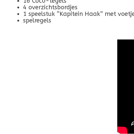
16 Coco-tegels
4 overzichtsbordjes
1 speelstuk “Kapitein Haak” met voetj
spelregels