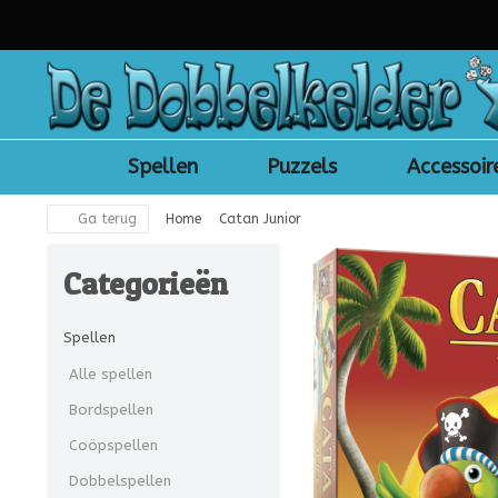
Spellen
Puzzels
Accessoir
Ga terug
Home
Catan Junior
Categorieën
Spellen
Alle spellen
Bordspellen
Coöpspellen
Dobbelspellen