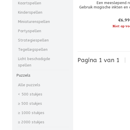
Een meeslepend ru
Kaartspellen
Gebruik magische inkten en 
om je team van Disney-p
Kinderspellen
stellen. Sommige persona
€6,99
vrienden zijn. Andere zulle
Miniaturenspellen
worden uitge
Niet op vo
Partyspellen
Strategiespellen
Tegellegspellen
Licht beschadigde
Pagina 1 van 1
|
spellen
Puzzels
Alle puzzels
< 500 stukjes
≥ 500 stukjes
≥ 1000 stukjes
≥ 2000 stukjes