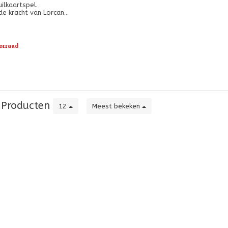
ilkaartspel.
de kracht van Lorcana
ersonages samen te
ges zullen bekende
n fantastisch opnieuw
vonden.
orraad
Producten
12
Meest bekeken