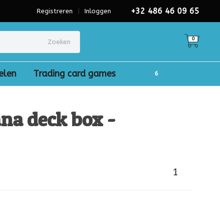
+32 486 46 09 65
Registreren
|
Inloggen
0
Zoeken
elen
Trading card games
na deck box -
1