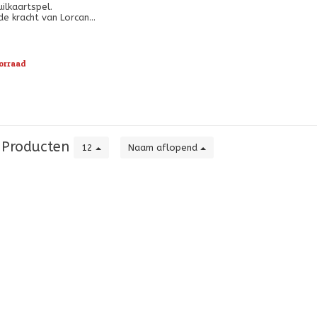
ilkaartspel.
de kracht van Lorcana
ersonages samen te
ges zullen bekende
n fantastisch opnieuw
vonden.
orraad
Producten
12
Naam aflopend