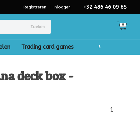
+32 486 46 09 65
Registreren
|
Inloggen
0
Zoeken
elen
Trading card games
na deck box -
1