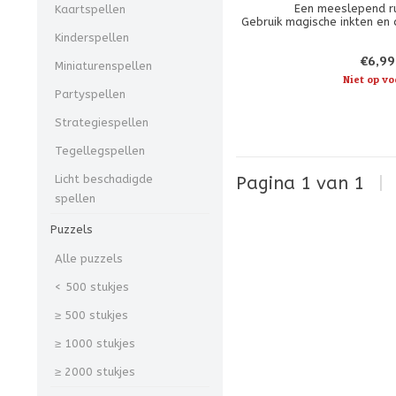
Een meeslepend ru
Kaartspellen
Gebruik magische inkten en 
om je team van Disney-p
Kinderspellen
stellen. Sommige persona
€6,99
vrienden zijn. Andere zulle
Miniaturenspellen
worden uitge
Niet op vo
Partyspellen
Strategiespellen
Tegellegspellen
Licht beschadigde
Pagina 1 van 1
|
spellen
Puzzels
Alle puzzels
< 500 stukjes
≥ 500 stukjes
≥ 1000 stukjes
≥ 2000 stukjes