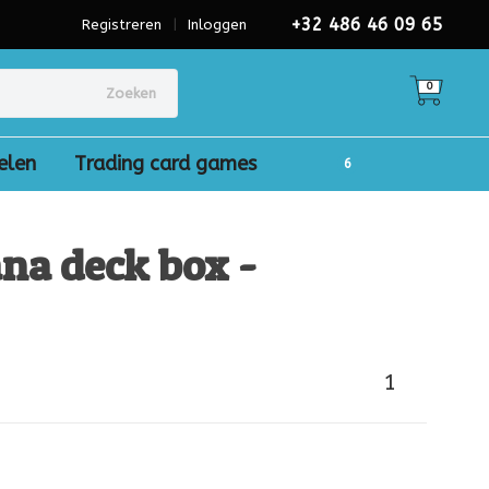
+32 486 46 09 65
Registreren
|
Inloggen
0
Zoeken
elen
Trading card games
na deck box -
1