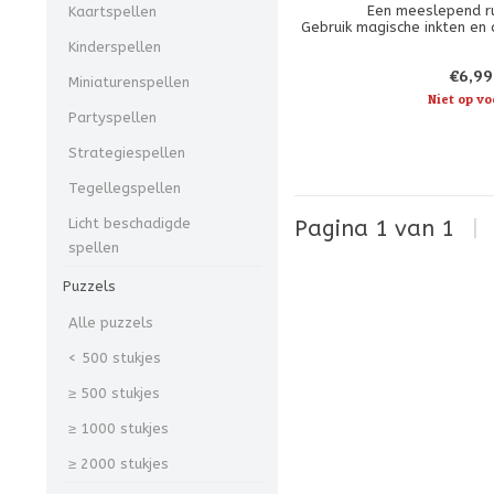
Een meeslepend ru
Kaartspellen
Gebruik magische inkten en 
om je team van Disney-p
Kinderspellen
stellen. Sommige persona
€6,99
vrienden zijn. Andere zulle
Miniaturenspellen
worden uitge
Niet op vo
Partyspellen
Strategiespellen
Tegellegspellen
Licht beschadigde
Pagina 1 van 1
|
spellen
Puzzels
Alle puzzels
< 500 stukjes
≥ 500 stukjes
≥ 1000 stukjes
≥ 2000 stukjes