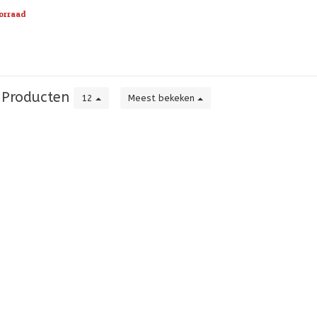
s. St
orraad
Producten
12
Meest bekeken