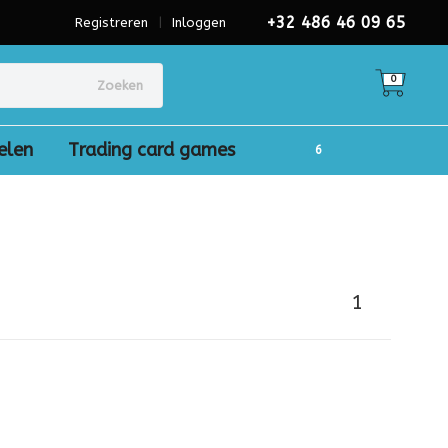
+32 486 46 09 65
Registreren
|
Inloggen
0
Zoeken
elen
Trading card games
1