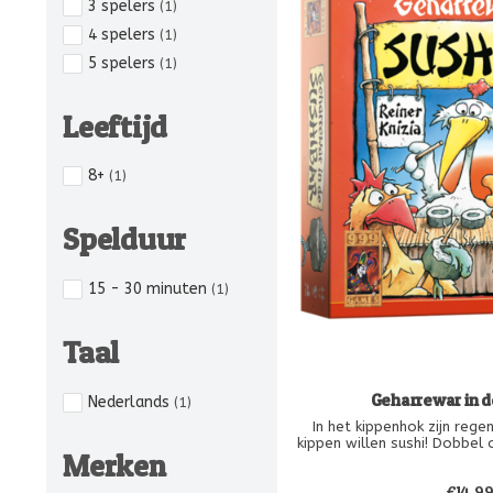
3 spelers
(1)
4 spelers
(1)
5 spelers
(1)
Leeftijd
8+
(1)
Spelduur
15 - 30 minuten
(1)
Taal
Geharrewar in d
Nederlands
(1)
In het kippenhok zijn re
kippen willen sushi! Dobbel 
Merken
familiespel. Elke sushitegel
gratentegel geeft minpunt
€14,9
tellen alleen mee als je 