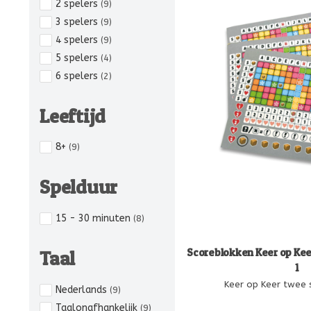
2 spelers
(9)
3 spelers
(9)
4 spelers
(9)
5 spelers
(4)
6 spelers
(2)
Leeftijd
8+
(9)
Spelduur
15 - 30 minuten
(8)
Scoreblokken Keer op Kee
Taal
1
Keer op Keer twee 
Nederlands
(9)
Taalonafhankelijk
(9)