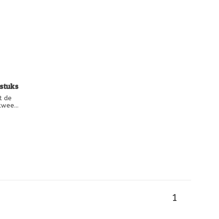
 stuks
t de
 twee
der
1