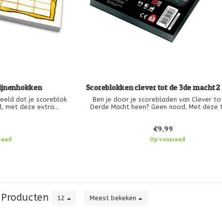
ijnenhokken
Scoreblokken clever tot de 3de macht 2
eeld dat je scoreblok
Ben je door je scorebladen van Clever to
d, met deze extra
Derde Macht heen? Geen nood. Met deze
 een tijd vooruit!
extra scoreblokken kun je voorlopig ver
dobbelen!
€9,99
raad
Op voorraad
Producten
12
Meest bekeken