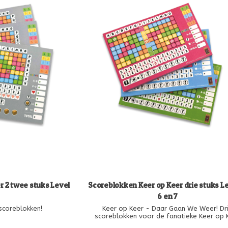
r 2 twee stuks Level
Scoreblokken Keer op Keer drie stuks Le
6 en 7
scoreblokken!
Keer op Keer - Daar Gaan We Weer! Dr
scoreblokken voor de fanatieke Keer op 
spelers met drie verschillende levels voo