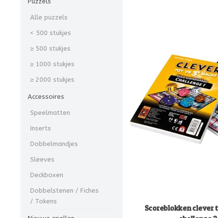
Puzzels
Alle puzzels
< 500 stukjes
≥ 500 stukjes
≥ 1000 stukjes
≥ 2000 stukjes
Accessoires
Speelmatten
Inserts
Dobbelmandjes
Sleeves
Deckboxen
Dobbelstenen / Fiches
/ Tokens
Scoreblokken clever 