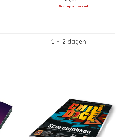
nummervelden in het spel waarmee je meer
Niet op voorraad
punten kan scoren.
1 - 2 dagen