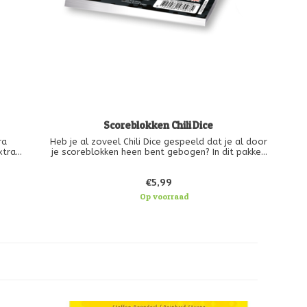
Scoreblokken Chili Dice
ra
Heb je al zoveel Chili Dice gespeeld dat je al door
xtra
je scoreblokken heen bent gebogen? In dit pakket
van
zitten drie aanvullende score blokken met alle
lusief
spelers die hun blok vol gespeeld weer vooruit
€5,99
 20 x
kunnen!
Op voorraad