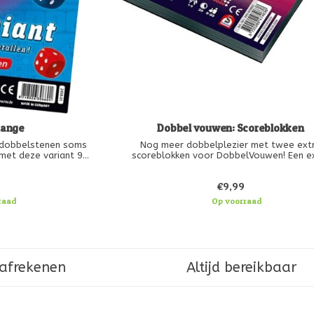
hange
Dobbel vouwen: Scoreblokken
 dobbelstenen soms
Nog meer dobbelplezier met twee ext
e met deze variant 9
scoreblokken voor DobbelVouwen! Een e
e witte dobbelstenen
scoreblok is een must voor iedere fan 
eren, voordat je de
DobbelVouwen. Dit scoreblok bevat 100 inc
€9,99
kruist.
32 x level 1, 24 x level 2, 24 x level 3 en
level 4.
raad
Op voorraad
 afrekenen
Altijd bereikbaar