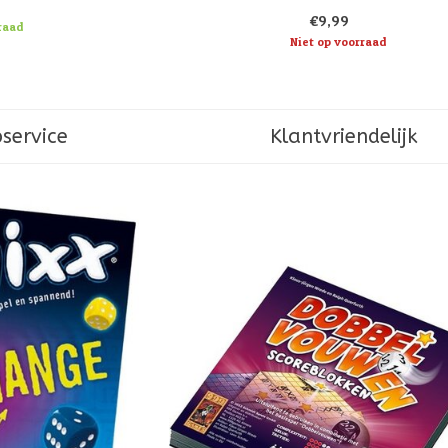
meer uitdagingen!
€9,99
raad
Niet op voorraad
service
Klantvriendelijk