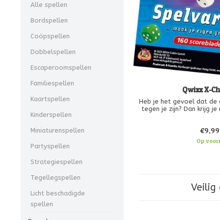
Alle spellen
Bordspellen
Coöpspellen
Dobbelspellen
Escaperoomspellen
Familiespellen
Qwixx X-C
Kaartspellen
Heb je het gevoel dat de
tegen je zijn? Dan krijg j
Kinderspellen
kansen om de som van beid
in je voordeel te verand
€9,99
Miniaturenspellen
getallen aan
Op voor
Partyspellen
Strategiespellen
Tegellegspellen
Veilig
Licht beschadigde
spellen