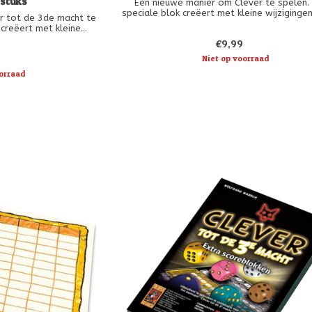
 stuks
Een nieuwe manier om Clever te spelen. 
speciale blok creëert met kleine wijzigingen
r tot de 3de macht te
lay-out nieuwe uitdagingen! Een absolute
 creëert met kleine
voor alle fans van Clever!
ieuwe uitdagingen! Een
€9,99
ns van Clever tot de
Niet op voorraad
t!
orraad