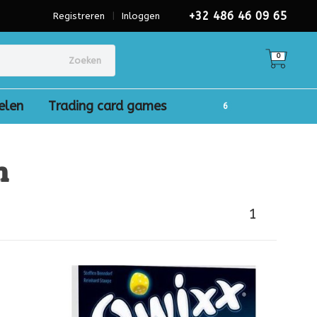
+32 486 46 09 65
Registreren
|
Inloggen
0
Zoeken
elen
Trading card games
n
1