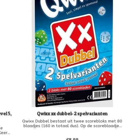
vel 5,
Qwixx xx dubbel- 2 spelvarianten
Qwixx Dubbel bestaat uit twee scorebloks met 80
blaadjes (160 in totaal dus). Op de scoreblaadjes
ie
vind je 2 varianten voor het dobbelspel Qwixx.
Keer
r nog
€8,99
De spelregels blijven hetzelfde, maar er komen