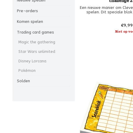
challenge 2
Nieuwe spellen
Een nieuwe manier om Cleve
Pre-orders
spelen. Dit speciale blok
wijzigingen in de lay-out n
absolute must voor alle fa
Komen spelen
€9,99
3de mach
Niet op vo
Trading card games
Magic the gathering
Star Wars unlimited
Disney Lorcana
Pokémon
Solden