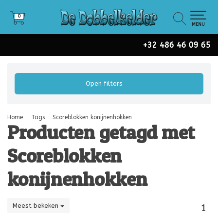
0
0
MENU
+32 486 46 09 65
Open filters
Home
Tags
Scoreblokken konijnenhokken
Producten getagd met
Scoreblokken
konijnenhokken
Meest bekeken
1