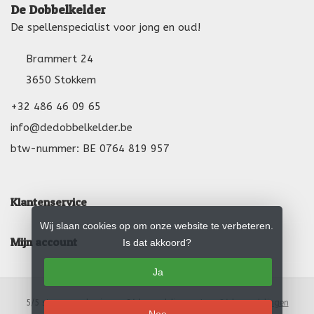
De Dobbelkelder
De spellenspecialist voor jong en oud!
Brammert 24
3650 Stokkem
+32 486 46 09 65
info@dedobbelkelder.be
btw-nummer: BE 0764 819 957
Klantenservice
Wij slaan cookies op om onze website te verbeteren.
Mijn account
Is dat akkoord?
Ja
5
/
5
sterren op basis van
24
beoordelingen.
Lees 24 beoordelingen