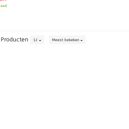
 het
raad
Producten
12
Meest bekeken