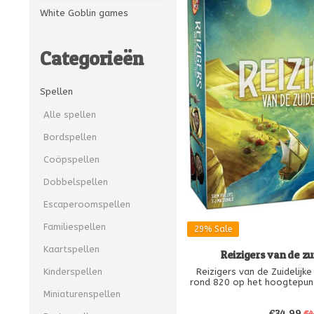
White Goblin games
Categorieën
Spellen
Alle spellen
Bordspellen
Coöpspellen
Dobbelspellen
Escaperoomspellen
Familiespellen
29%
Sale
Kaartspellen
Reizigers van de zui
Reizigers van de Zuidelijke 
Kinderspellen
rond 820 op het hoogtepunt
de Abbasiden. Als dappere 
Miniaturenspellen
cartografen en astronomen 
€34,99
vanuit Bagdad om de regio 
€4