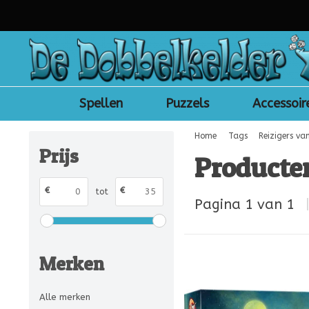
Spellen
Puzzels
Accessoir
Home
Tags
Reizigers van
Prijs
Producten
€
€
tot
Pagina 1 van 1
Merken
Alle merken