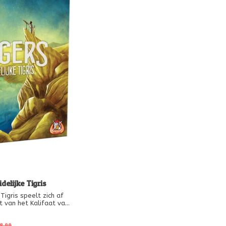
delijke Tigris
Tigris speelt zich af
 van het Kalifaat van
ontdekkingsreizigers,
vertrekken de spelers
in kaart te brengen:
8,99