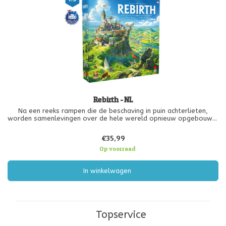
Rebirth - NL
Na een reeks rampen die de beschaving in puin achterlieten,
worden samenlevingen over de hele wereld opnieuw opgebouwd,
dit keer in harmonie met de natuur. Schotland ligt in ruïnes en de
oude clans hebben het op zich genomen om het land te
€35,99
herstellen. Als
Op voorraad
In winkelwagen
Topservice