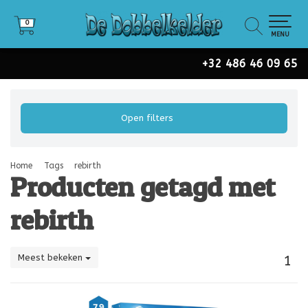
0
0
MENU
+32 486 46 09 65
Open filters
Home
Tags
rebirth
Producten getagd met
rebirth
Meest bekeken
1