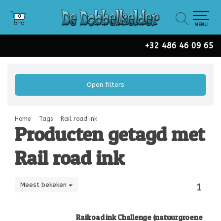
0
0
MENU
+32 486 46 09 65
Open filters
Home
Tags
Rail road ink
Producten getagd met
Rail road ink
Meest bekeken
1
Railroad ink Challenge (natuurgroene