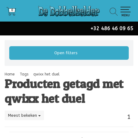
0
0
MENU
+32 486 46 09 65
Open filters
Home
Tags
qwixx het duel
Producten getagd met
qwixx het duel
Meest bekeken
1