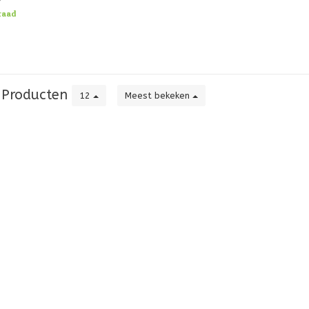
pele
raad
Producten
12
Meest bekeken