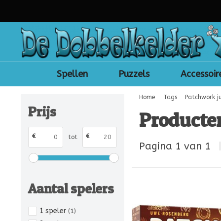
Spellen
Puzzels
Accessoir
Home
Tags
Patchwork j
Prijs
Producte
€
€
tot
Pagina 1 van 1
Aantal spelers
1 speler
(1)