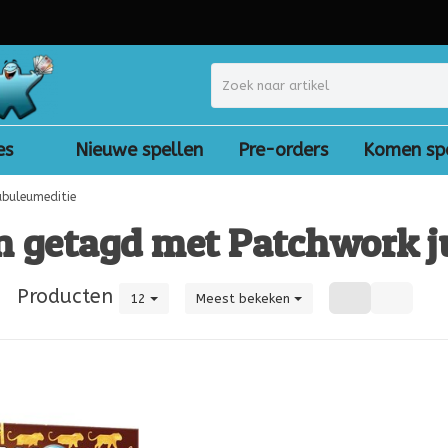
es
Nieuwe spellen
Pre-orders
Komen sp
ubuleumeditie
n getagd met Patchwork j
|
Producten
12
Meest bekeken