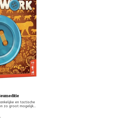
leumeditie
ankelijke en tactische
n zo groot mogelijke
ekening met zowel het
de tijd die dat kost.
9
ork en Automa-variant