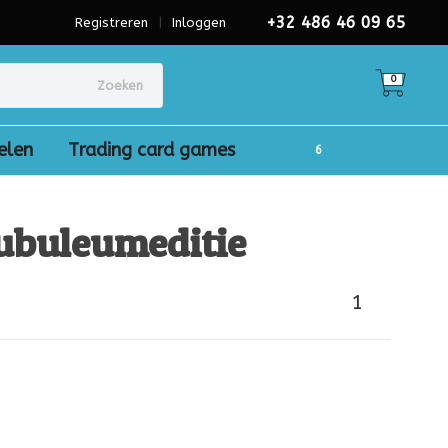
+32 486 46 09 65
Registreren
|
Inloggen
0
Zoeken
elen
Trading card games
ubuleumeditie
1