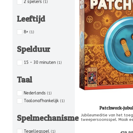
2 spelers
(1)
Leeftijd
8+
(1)
Spelduur
15 - 30 minuten
(1)
Taal
Nederlands
(1)
Taalonafhankelijk
(1)
Patchwork-jubu
Spelmechanisme
Jubileumeditie van het toeg
tweepersoonsspel. Maak ee
lappendeken. Hou daarbij r
inpassen van de lapjes als 
Tegellegspel
(1)
€19,9
Met nieuw, feestelijk artw