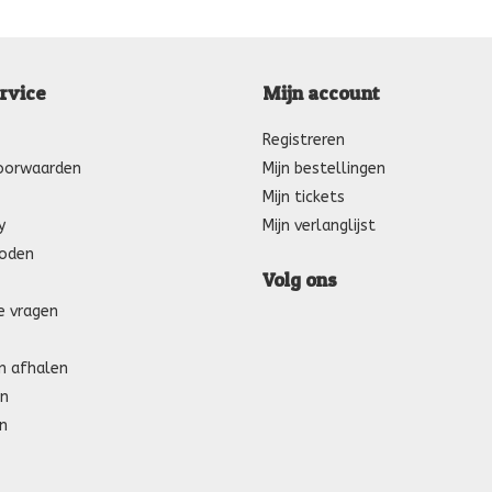
rvice
Mijn account
Registreren
oorwaarden
Mijn bestellingen
Mijn tickets
y
Mijn verlanglijst
oden
Volg ons
e vragen
n afhalen
n
n