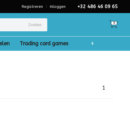
+32 486 46 09 65
Registreren
|
Inloggen
0
Zoeken
elen
Trading card games
1