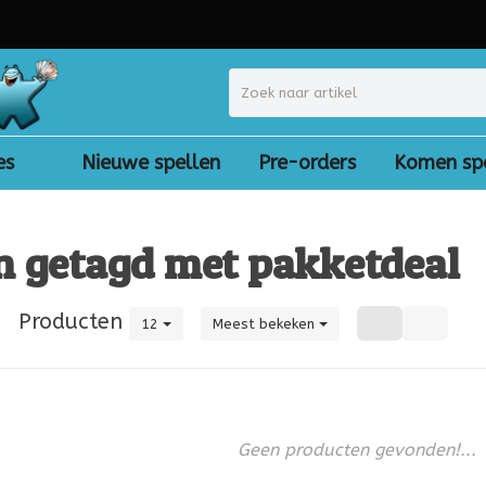
es
Nieuwe spellen
Pre-orders
Komen sp
n getagd met pakketdeal
|
Producten
12
Meest bekeken
Geen producten gevonden!...