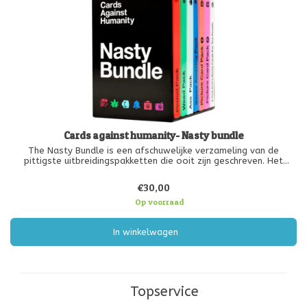
Cards against humanity- Nasty bundle
The Nasty Bundle is een afschuwelijke verzameling van de
pittigste uitbreidingspakketten die ooit zijn geschreven. Het
bevat kaarten die eerder zijn uitgebracht in de Period Pack, Weed
Pack, Ass Pack, Saves America Pack en Picture Card Packs, plus
€30,00
een han
Op voorraad
In winkelwagen
Topservice