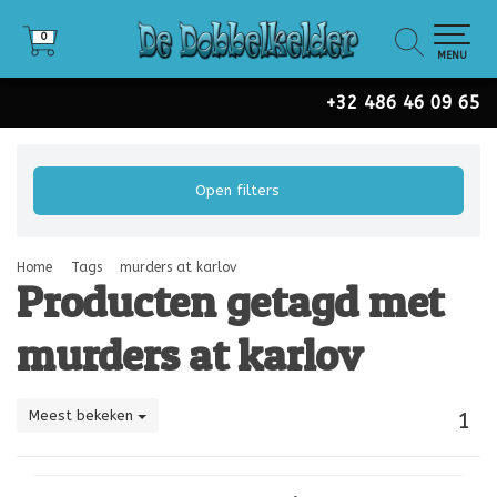
0
0
MENU
+32 486 46 09 65
Open filters
Home
Tags
murders at karlov
Producten getagd met
murders at karlov
Meest bekeken
1