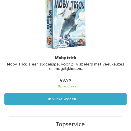
Moby trick
Moby Trick is een slagenspel voor 2-4 spelers met veel keuzes
en mogelijkheden.
1. Speel een kaart
€9,99
2. Win de slag en kies je punten
3. Ontvang bonuskaarten en gebruik ze verstandig
Op voorraad
In winkelwagen
Topservice