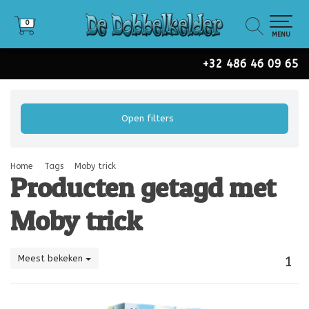
0
0
MENU
+32 486 46 09 65
Open filters
Home
Tags
Moby trick
Producten getagd met
Moby trick
Meest bekeken
1