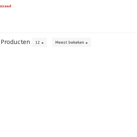
tachtige specialisten
orraad
e dominantie, hun
eid ong
Producten
12
Meest bekeken