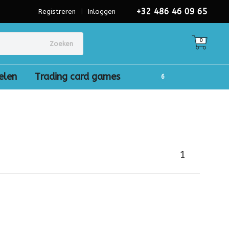
+32 486 46 09 65
Registreren
|
Inloggen
0
Zoeken
elen
Trading card games
1