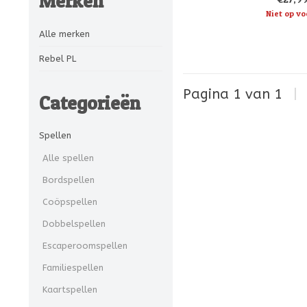
Merken
De crème de la crème van ka
Niet op vo
strijden nu om kosmisch
vastberadenh
Alle merken
Rebel PL
Pagina 1 van 1
|
Categorieën
Spellen
Alle spellen
Bordspellen
Coöpspellen
Dobbelspellen
Escaperoomspellen
Familiespellen
Kaartspellen