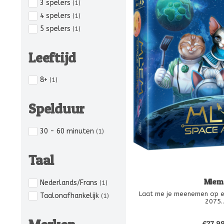
3 spelers
(1)
4 spelers
(1)
5 spelers
(1)
Leeftijd
8+
(1)
Spelduur
30 - 60 minuten
(1)
Taal
Mlem
Nederlands/Frans
(1)
Laat me je meenemen op ee
Taalonafhankelijk
(1)
2075.
Zodra katten de wereld ov
hun blik op een nieuwe h
€27,9