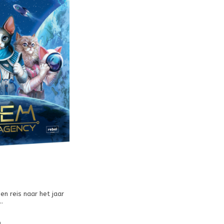
n reis naar het jaar
ernamen, richtten ze
orizon - de ruimte!
9