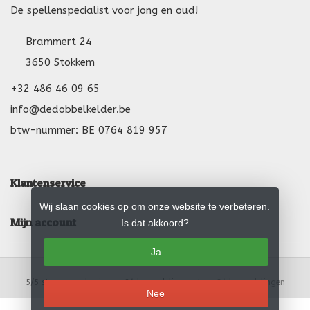
De spellenspecialist voor jong en oud!
Brammert 24
3650 Stokkem
+32 486 46 09 65
info@dedobbelkelder.be
btw-nummer: BE 0764 819 957
Klantenservice
Wij slaan cookies op om onze website te verbeteren.
Mijn account
Is dat akkoord?
Ja
5
/
5
sterren op basis van
24
beoordelingen.
Lees 24 beoordelingen
Nee