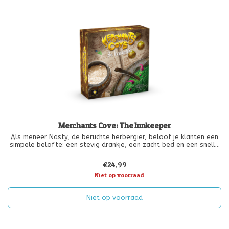
Merchants Cove: The Innkeeper
Als meneer Nasty, de beruchte herbergier, beloof je klanten een
simpele belofte: een stevig drankje, een zacht bed en een snelle
trap in de broek voor degenen die problemen beginnen. Je
verkoopt geen grote goederen op de pieren zoals andere
€24,99
handelaren in
Niet op voorraad
Niet op voorraad