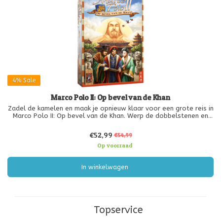
4%
Sale
Marco Polo II: Op bevel van de Khan
Zadel de kamelen en maak je opnieuw klaar voor een grote reis in
Marco Polo II: Op bevel van de Khan. Werp de dobbelstenen en
bedenk je strategie in dit vervolg op het klassieke bordspel In de
Voetsporen van Marco Polo. Marco Polo II is geen uitbreiding m
€52,99
€54,99
Op voorraad
In winkelwagen
Topservice