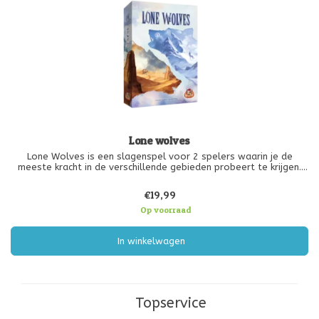
Lone wolves
Lone Wolves is een slagenspel voor 2 spelers waarin je de
meeste kracht in de verschillende gebieden probeert te krijgen.
Stuur je wolven op pad om controle over de gebieden te krijgen.
De winnaar van een slag versterkt zijn positie; de verliezer wordt
€19,99
ee
Op voorraad
In winkelwagen
Topservice