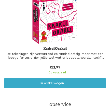
Krakel Orakel
De tekeningen zijn verwarrend en raadselachtig, maar met een
beetje fantasie zien jullie wel wat er bedoeld wordt... toch?
In dit coöperatieve spel staan de tekeningen er al – jullie hoeven
€21,99
ze alleen nog uit de lijnenchaos tevoorschijn te toveren!
Op voorraad
Tek
In winkelwagen
Topservice