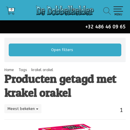
0
0
MENU
+32 486 46 09 65
Open filters
Home
Tags
krakel orakel
Producten getagd met
krakel orakel
Meest bekeken
1