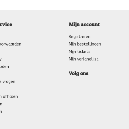
rvice
Mijn account
Registreren
oorwaarden
Mijn bestellingen
Mijn tickets
y
Mijn verlanglijst
oden
Volg ons
e vragen
n afhalen
n
n