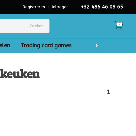
+32 486 46 09 65
Registreren
|
Inloggen
0
Zoeken
elen
Trading card games
 keuken
1