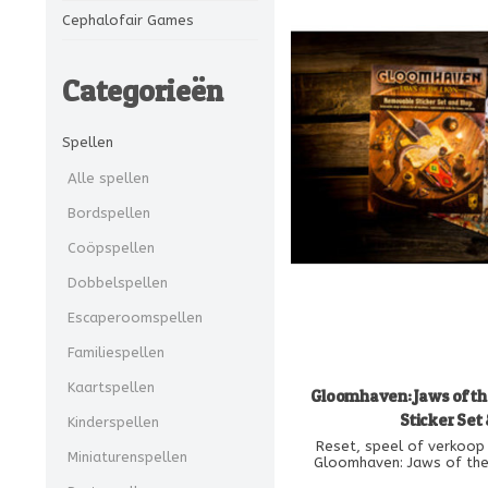
Cephalofair Games
Categorieën
Spellen
Alle spellen
Bordspellen
Coöpspellen
Dobbelspellen
Escaperoomspellen
Familiespellen
Kaartspellen
Gloomhaven: Jaws of t
Sticker Set
Kinderspellen
Reset, speel of verkoop
Miniaturenspellen
Gloomhaven: Jaws of the
hoogwaardige verwijderba