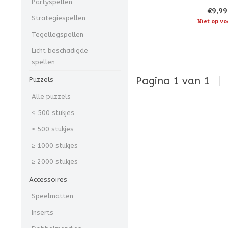
Partyspellen
stadsplattegrond van Cep
€9,99
overbrengende lijm kunnen 
Strategiespellen
verwijderd zonder onde
Niet op vo
Tegellegspellen
Licht beschadigde
spellen
Pagina 1 van 1
|
Puzzels
Alle puzzels
< 500 stukjes
≥ 500 stukjes
≥ 1000 stukjes
≥ 2000 stukjes
Accessoires
Speelmatten
Inserts