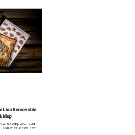
he Lion Removable
 & Map
 uw exemplaar van
 Lion met deze set
re vinylstickers en