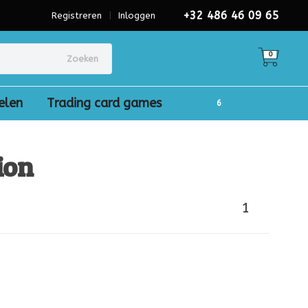
+32 486 46 09 65
Registreren
|
Inloggen
0
Zoeken
elen
Trading card games
ion
1