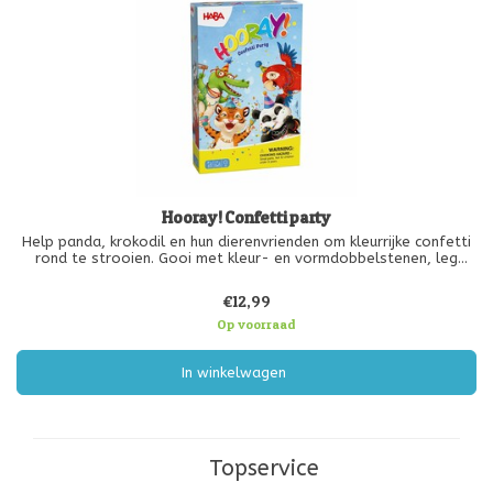
Hooray! Confetti party
Help panda, krokodil en hun dierenvrienden om kleurrijke confetti
rond te strooien. Gooi met kleur- en vormdobbelstenen, leg
passende houten confettistukken rond jouw dier en wees de
eerste die zijn kaart helemaal vol confetti heeft. Ideaal als
€12,99
eerste bor
Op voorraad
In winkelwagen
Topservice