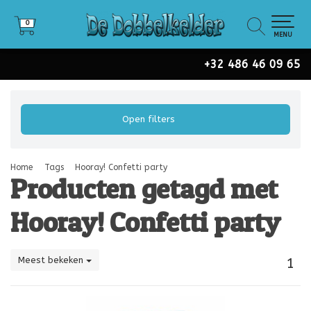
0
0
MENU
+32 486 46 09 65
Open filters
Home
Tags
Hooray! Confetti party
Producten getagd met
Hooray! Confetti party
Meest bekeken
1