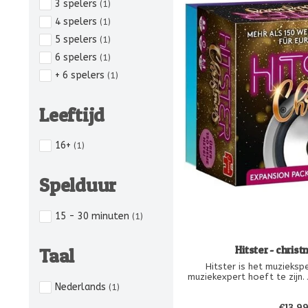
3 spelers
(1)
4 spelers
(1)
5 spelers
(1)
6 spelers
(1)
+ 6 spelers
(1)
Leeftijd
16+
(1)
Spelduur
15 - 30 minuten
(1)
Hitster - christ
Taal
Hitster is het muziekspel waarbij je geen
muziekexpert hoeft te zijn.
Nederlands
(1)
wordt wel groter als je oo
titels van het nummer kunt
€13,9
chirstmas ve