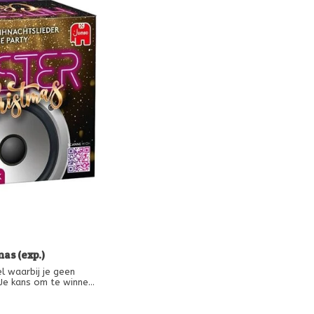
mas (exp.)
 Je kans om te winnen
k de artiesten en/of
 noemen. Nu is er een
9
rsie!!