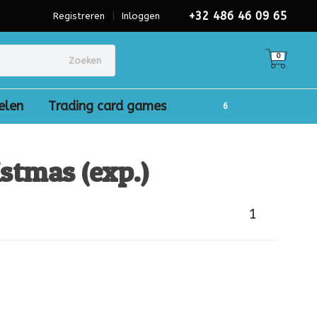
+32 486 46 09 65
Registreren
|
Inloggen
0
Zoeken
elen
Trading card games
stmas (exp.)
1