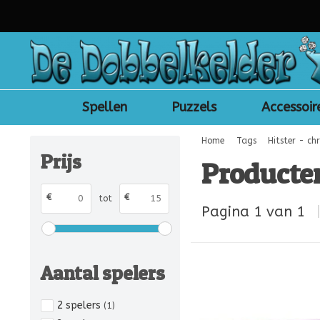
Spellen
Puzzels
Accessoir
Home
Tags
Hitster - chr
Prijs
Producten
€
€
tot
Pagina 1 van 1
Aantal spelers
2 spelers
(1)