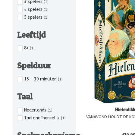
3 spelers
(1)
4 spelers
(1)
5 spelers
(1)
Leeftijd
8+
(1)
Spelduur
15 - 30 minuten
(1)
Taal
Hielenlik
Nederlands
(1)
VANAVOND HOUDT DE KON
Taalonafhankelijk
(1)
Achterbaksheid is een eerlij
te smerig als je hierdoor je 
€19,9
schijnwerpers kunt zetten.K