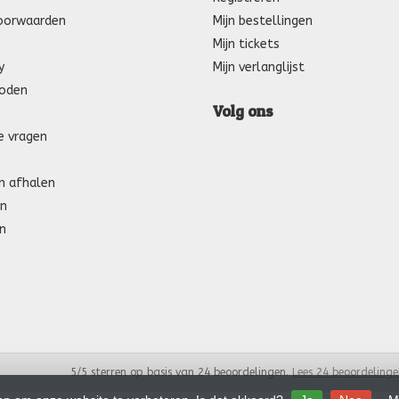
oorwaarden
Mijn bestellingen
Mijn tickets
y
Mijn verlanglijst
oden
Volg ons
e vragen
n afhalen
n
n
5
/
5
sterren op basis van
24
beoordelingen.
Lees 24 beoordelinge