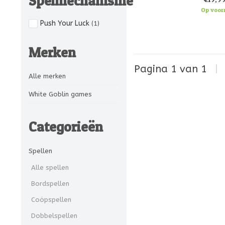
Spelmechanisme
bepalen wat de status va
Op voor
Stuur hovel
Push Your Luck
(1)
Merken
Pagina 1 van 1
|
Alle merken
White Goblin games
Categorieën
Spellen
Alle spellen
Bordspellen
Coöpspellen
Dobbelspellen