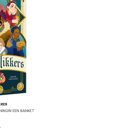
kers
INGIN EEN BANKET
k spel en geen truc is
favoriete familie in de
9
aarten aan het banket