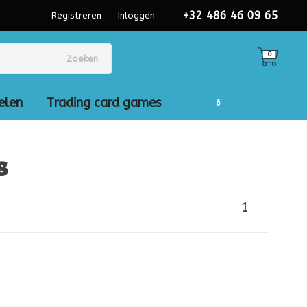
+32 486 46 09 65
Registreren
|
Inloggen
0
Zoeken
elen
Trading card games
s
1