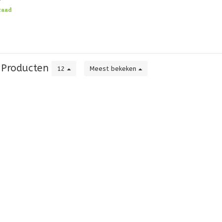
n elke familie is.
raad
ingen
Producten
12
Meest bekeken