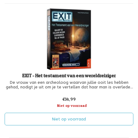
EXIT - Het testament van een wereldreiziger
De vrouw van een archeoloog waarvan jullie ooit les hebben
gehad, nodigt je uit om je te vertellen dat haar man is overleden
en zijn testament in raadsels is gehuld. Aanwijzingen naar zijn
nalatenschap en vooral zijn meest waardevolle juweel bevinden
€14,99
zich
Niet op voorraad
Niet op voorraad