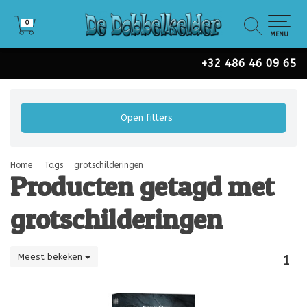
0
0
MENU
+32 486 46 09 65
Open filters
Home
Tags
grotschilderingen
Producten getagd met
grotschilderingen
Meest bekeken
1