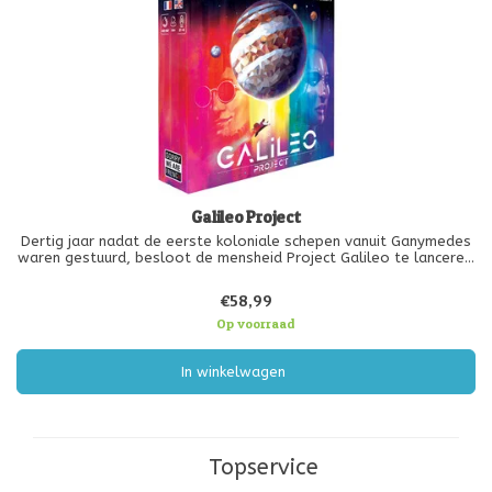
Galileo Project
Dertig jaar nadat de eerste koloniale schepen vanuit Ganymedes
waren gestuurd, besloot de mensheid Project Galileo te lanceren!
Het doel: de vier belangrijkste satellieten van Jupiter (Io, Europa,
Ganymedes en Callisto) vestigen om de menselijke aanwezigh
€58,99
Op voorraad
In winkelwagen
Topservice