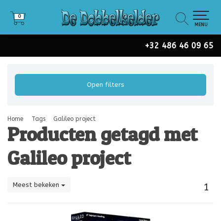
0
0
MENU
+32 486 46 09 65
Open filters
Home
Tags
Galileo project
Producten getagd met
Galileo project
Meest bekeken
1