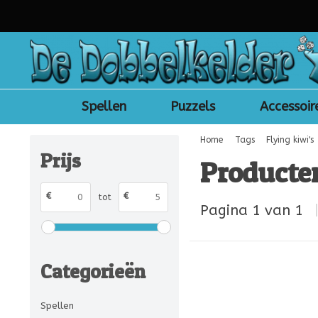
Spellen
Puzzels
Accessoir
Home
Tags
Flying kiwi's
Prijs
Producten
€
€
tot
Pagina 1 van 1
Categorieën
Spellen