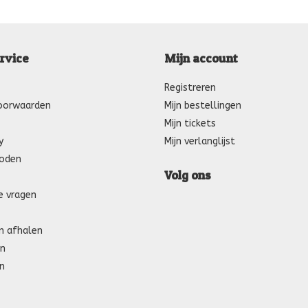
rvice
Mijn account
Registreren
oorwaarden
Mijn bestellingen
Mijn tickets
y
Mijn verlanglijst
oden
Volg ons
e vragen
n afhalen
n
n