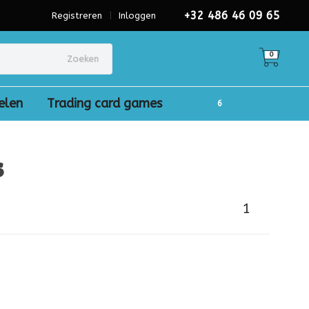
+32 486 46 09 65
Registreren
|
Inloggen
0
Zoeken
elen
Trading card games
s
1