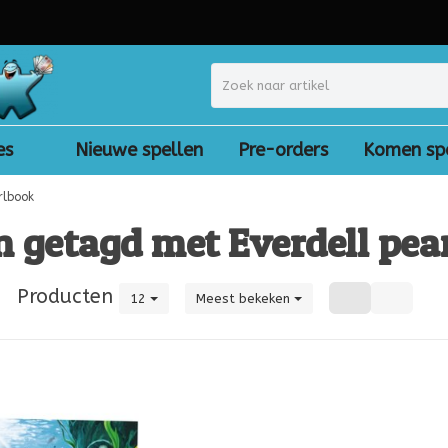
es
Nieuwe spellen
Pre-orders
Komen sp
rlbook
 getagd met Everdell pea
|
Producten
12
Meest bekeken