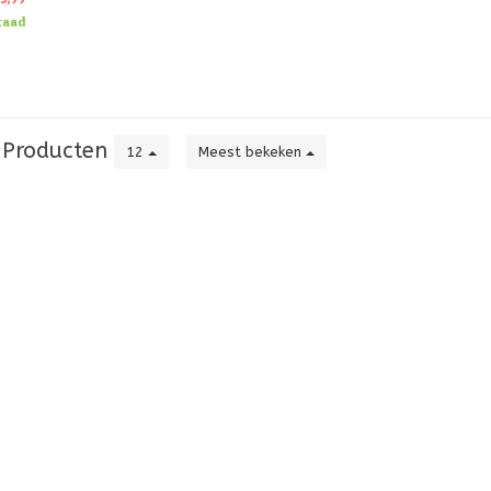
ndstoffen te v
raad
Producten
12
Meest bekeken