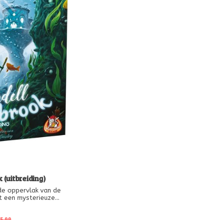
 (uitbreiding)
de oppervlak van de
t een mysterieuze
en op je. PEARLBROOK
neel speelbord, het
 ambassadeur naar de
5,99