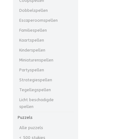
Coöpspellen
Dobbelspellen
Escaperoomspellen
Familiespellen
Kaartspellen
Kinderspellen
Miniaturenspellen
Partyspellen
Strategiespellen
Tegellegspellen
Licht beschadigde
spellen
Puzzels
Alle puzzels
< 500 stukjes