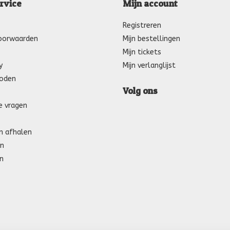
rvice
Mijn account
Registreren
oorwaarden
Mijn bestellingen
Mijn tickets
y
Mijn verlanglijst
oden
Volg ons
e vragen
n afhalen
n
n