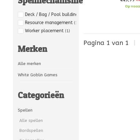
Spelmechanisme
rivier om nieuwe gro
Op voor
Deck / Bag / Pool building
(1)
Resource management
(1)
Worker placement
(1)
Pagina 1 van 1
|
Merken
Alle merken
White Goblin Games
Categorieën
Spellen
Alle spellen
Bordspellen