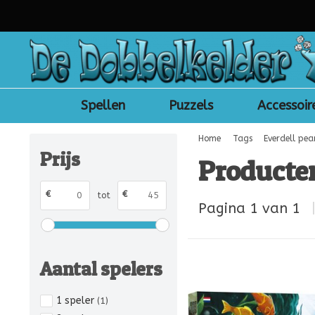
Spellen
Puzzels
Accessoir
Home
Tags
Everdell pea
Prijs
Producten
€
€
tot
Pagina 1 van 1
Aantal spelers
1 speler
(1)