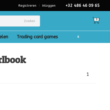
+32 486 46 09 65
Registreren
|
Inloggen
0
Zoeken
elen
Trading card games
rlbook
1