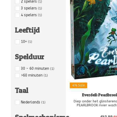
2 spelers
(1)
3 spelers
(1)
4 spelers
(1)
Leeftijd
10+
(1)
Spelduur
30 - 60 minuten
(1)
>60 minuten
(1)
4%
Sale
Taal
Everdell: Pearlbrook
Diep onder het glinsteren
Nederlands
(1)
PEARLBROOK rivier wach
beschaving van watermens
introduceert een additio
€43,99
rivierbord. Je stuurt jouw
€4