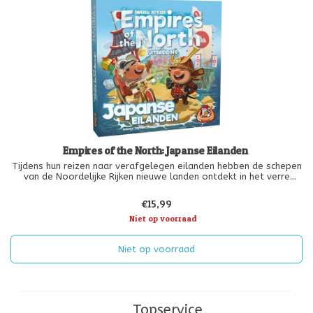
Empires of the North: Japanse Eilanden
Tijdens hun reizen naar verafgelegen eilanden hebben de schepen
van de Noordelijke Rijken nieuwe landen ontdekt in het verre
oosten! Verspreid over vele eilanden heeft het Japanse rijk een
reputatie opgebouwd. Ze zijn VRIJGEVIG, hebben een uitgebreid
€15,99
hand
Niet op voorraad
Niet op voorraad
Topservice