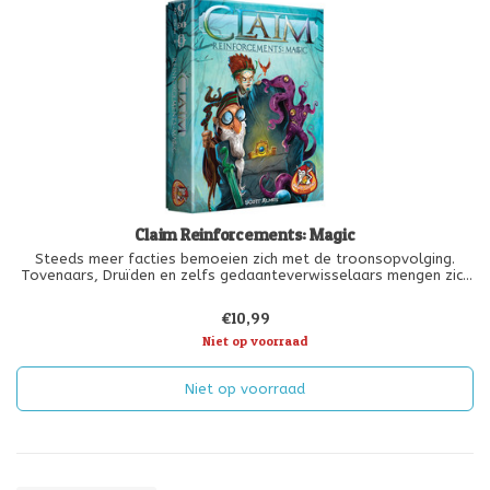
Claim Reinforcements: Magic
Steeds meer facties bemoeien zich met de troonsopvolging.
Tovenaars, Druïden en zelfs gedaanteverwisselaars mengen zich
in de strijd. De facties kunnen vanaf nu ook gebruik maken van
machtige oude artefacten.
€10,99
Let op! Dit is een uitbreiding. Je hebt CLAIM
Niet op voorraad
Niet op voorraad