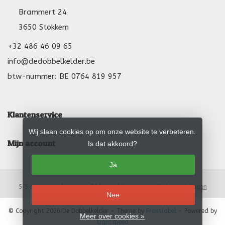
Brammert 24
3650 Stokkem
+32 486 46 09 65
info@dedobbelkelder.be
btw-nummer: BE 0764 819 957
Klantenservice
Wij slaan cookies op om onze website te verbeteren.
Mijn account
Is dat akkoord?
Ja
5
/
5
sterren op basis van
24
beoordelingen.
Lees 24 beoordelingen
Nee
© Copyright 2026 De Dobbelkelder
- Theme by
Frontlabel
- Powered by
Meer over cookies »
Lightspeed