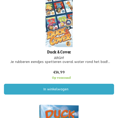
Duck & Cover
ARGH!
Je rubberen eendjes spetteren overal water rond het bad!
Vind een manier om te voorkomen dat het overal drijfnat wordt
en verplaats eendkaarten naar aangrenzende stapels.
€14,99
Speel 3 rondes en aan het einde van de derde ronde wordt de
Op voorraad
score van elk
In winkelwagen