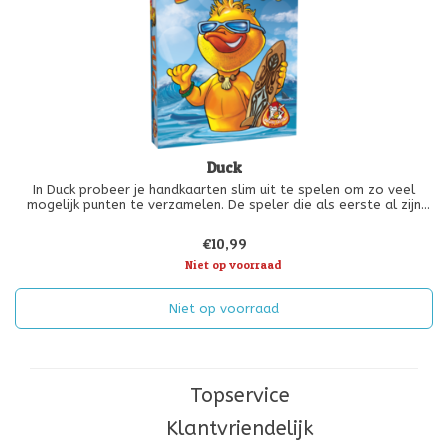
Duck
In Duck probeer je handkaarten slim uit te spelen om zo veel
mogelijk punten te verzamelen. De speler die als eerste al zijn
kaarten kwijtraakt, kan veel punten verdienen. Maar de moedige
speler die op het juiste moment wegduikt en de andere spelers
€10,99
verra
Niet op voorraad
Niet op voorraad
Topservice
Klantvriendelijk