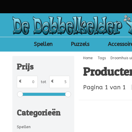
Spellen
Puzzels
Accessoir
Home
Tags
Droomhuis ui
Prijs
Producte
€
€
tot
Pagina 1 van 1
Categorieën
Spellen