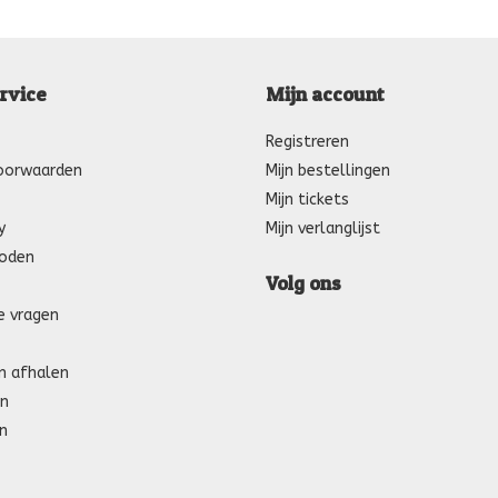
rvice
Mijn account
Registreren
oorwaarden
Mijn bestellingen
Mijn tickets
y
Mijn verlanglijst
oden
Volg ons
e vragen
n afhalen
n
n