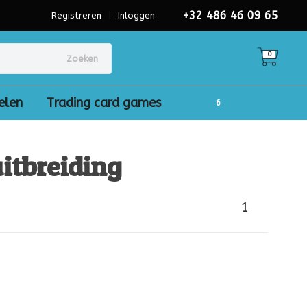
+32 486 46 09 65
Registreren
|
Inloggen
0
Zoeken
elen
Trading card games
itbreiding
1