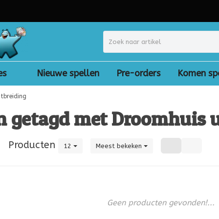
es
Nieuwe spellen
Pre-orders
Komen sp
tbreiding
n getagd met Droomhuis u
|
Producten
12
Meest bekeken
Geen producten gevonden!...