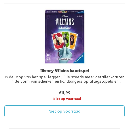
Disney Villains kaartspel
In de loop van het spel leggen jullie steeds meer getallenkaarten
in de vorm van schurken en handlangers op aflegstapels en
verzamelen zo overwinningspunten. Maar soms moeten jullie
mooie kwaadaardige kaarten ook aan jullie buren afgeven. Dat is
€11,99
wel heel
Niet op voorraad
Niet op voorraad