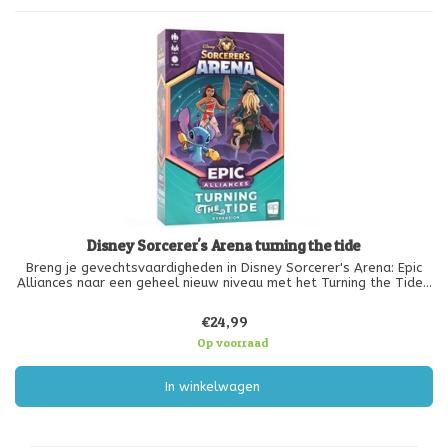
Disney Sorcerer's Arena turning the tide
Breng je gevechtsvaardigheden in Disney Sorcerer's Arena: Epic
Alliances naar een geheel nieuw niveau met het Turning the Tide-
uitbreidingspakket! Davy Jones, Moana en Stitch brengen nieuwe
aanvallen en vaardigheden die trouw zijn aan hun personages en
€24,99
di
Op voorraad
In winkelwagen