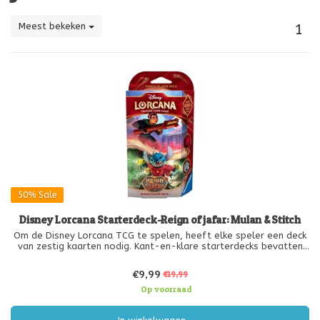
Meest bekeken
1
50%
Sale
Disney Lorcana Starterdeck-Reign of jafar: Mulan & Stitch
Om de Disney Lorcana TCG te spelen, heeft elke speler een deck
van zestig kaarten nodig. Kant-en-klare starterdecks bevatten
een vooraf samengesteld deck met een specifieke kaartenlijst.
Als je nieuw bent met trading card games, of als je het spel wilt
€9,99
€19,99
er
Op voorraad