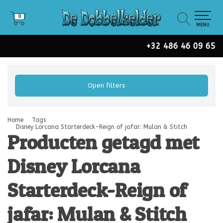
0
0
MENU
+32 486 46 09 65
Open filters
Home
Tags
Disney Lorcana Starterdeck-Reign of jafar: Mulan & Stitch
Producten getagd met
Disney Lorcana
Starterdeck-Reign of
jafar: Mulan & Stitch