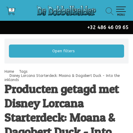
0
0
MENU
+32 486 46 09 65
Open filters
Home
Tags
Disney Lorcana Starterdeck: Moana & Dagobert Duck - Into the
inklands
Producten getagd met
Disney Lorcana
Starterdeck: Moana &
Dagobert Duck - Into