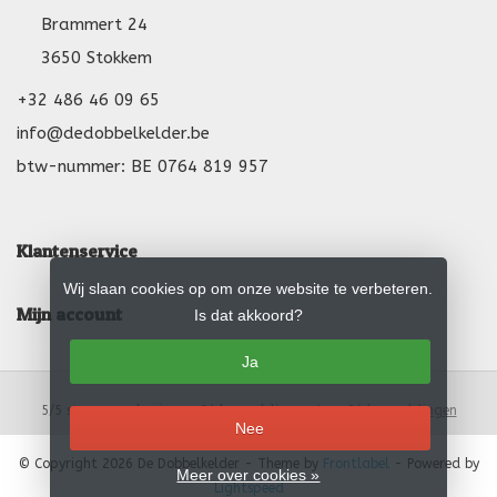
Brammert 24
3650 Stokkem
+32 486 46 09 65
info@dedobbelkelder.be
btw-nummer: BE 0764 819 957
Klantenservice
Wij slaan cookies op om onze website te verbeteren.
Mijn account
Is dat akkoord?
Ja
5
/
5
sterren op basis van
24
beoordelingen.
Lees 24 beoordelingen
Nee
© Copyright 2026 De Dobbelkelder
- Theme by
Frontlabel
- Powered by
Meer over cookies »
Lightspeed