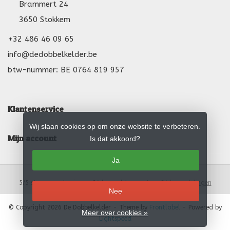
Brammert 24
3650 Stokkem
+32 486 46 09 65
info@dedobbelkelder.be
btw-nummer: BE 0764 819 957
Klantenservice
Wij slaan cookies op om onze website te verbeteren.
Mijn account
Is dat akkoord?
Ja
5
/
5
sterren op basis van
24
beoordelingen.
Lees 24 beoordelingen
Nee
© Copyright 2026 De Dobbelkelder
- Theme by
Frontlabel
- Powered by
Meer over cookies »
Lightspeed