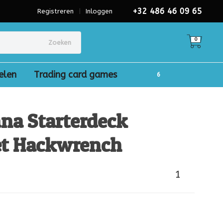
+32 486 46 09 65
Registreren
|
Inloggen
0
Zoeken
elen
Trading card games
na Starterdeck
get Hackwrench
1