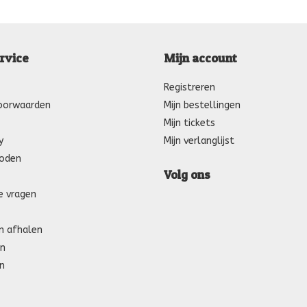
rvice
Mijn account
Registreren
oorwaarden
Mijn bestellingen
Mijn tickets
y
Mijn verlanglijst
oden
Volg ons
e vragen
n afhalen
n
n