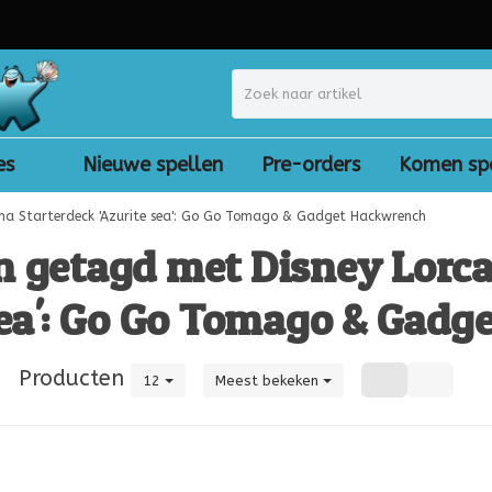
es
Nieuwe spellen
Pre-orders
Komen sp
ana Starterdeck 'Azurite sea': Go Go Tomago & Gadget Hackwrench
n getagd met Disney Lorca
sea': Go Go Tomago & Gad
|
Producten
12
Meest bekeken