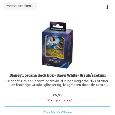
Meest bekeken
1
Disney Lorcana deck box - Snow White- Ursula's return
Er heeft zich een storm ontwikkeld in het magische rijk Lorcana.
Een krachtige Ursula-glinstering, losgelaten door de Grote
Illuminaris, is eindelijk klaar om plannen in gang te zetten. Hoe ver
zal de zeeheks gaan om macht te verwerven over heel Lorcana?
€6,99
Niet op voorraad
Niet op voorraad